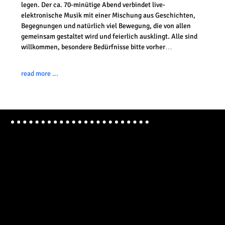
legen. Der ca. 70-minütige Abend verbindet live-
elektronische Musik mit einer Mischung aus Geschichten, 
Begegnungen und natürlich viel Bewegung, die von allen 
gemeinsam gestaltet wird und feierlich ausklingt. Alle sind 
willkommen, besondere Bedürfnisse bitte vorher…
read more ...
deufert&plischke GbR Spinnerei Schwelm
Postal Address: Südstrasse 6A, D-58332 Schwelm / Germany
Artistic Direction: Dr. Katrin Deufert Thomas Plischke
E-mail: deufertundplischke(at)spinnereischwelm.net
Person responsible for the content in accordance with Section 55 II RStV: Thomas Plischke (t.plischke(at)spinnereischwelm.net)
Webdesign: Thomas Plischke (t.plischke(at)spinnereischwelm.net)
Production Management / Coordination: Lena Berger (l.berger(at)spinnereischwelm.net)
Privacy Statement / Datenschutz