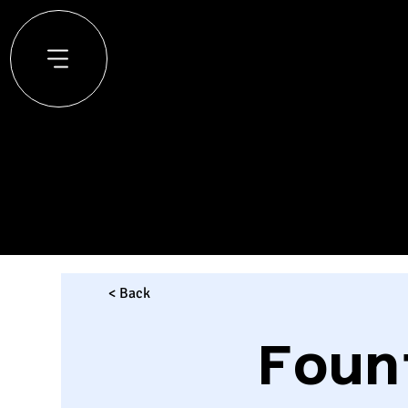
< Back
Foun