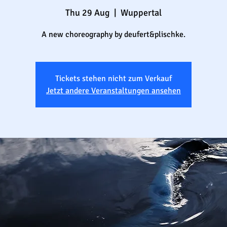
Thu 29 Aug
  |  
Wuppertal
A new choreography by deufert&plischke.
Tickets stehen nicht zum Verkauf
Jetzt andere Veranstaltungen ansehen