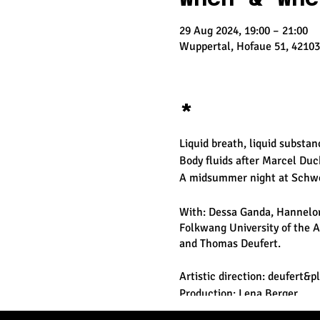
29 Aug 2024, 19:00 – 21:00
Wuppertal, Hofaue 51, 4210
*
Liquid breath, liquid substanc
Body fluids after Marcel Duc
A midsummer night at Schwe
With: Dessa Ganda, Hannelor
Folkwang University of the A
and Thomas Deufert.
Artistic direction: deufert&p
Production: Lena Berger
Management: Nilüfer Kempe